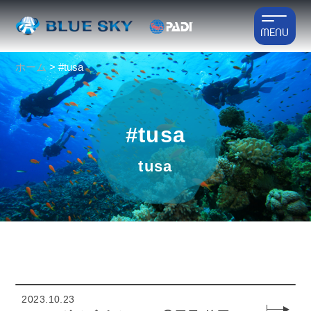
MENU
ホーム
>
#tusa
#tusa
tusa
2023.10.23